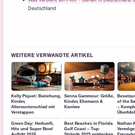
Deutschland
WEITERE VERWANDTE ARTIKEL
Kelly Piquet: Beziehung,
Senna Gammour: Größe,
Besetzu
Kinder,
Kinder, Ehemann &
of the 
Altersunterschied mit
Karriere
– Komple
Verstappen
Überblic
Green Day: Herkunft,
Best Beaches in Florida
Nathan A
Hits und Super Bowl
Gulf Coast – Top-
Vermöge
Auftritt 2026
Strände 2025 entdecken
Freunds