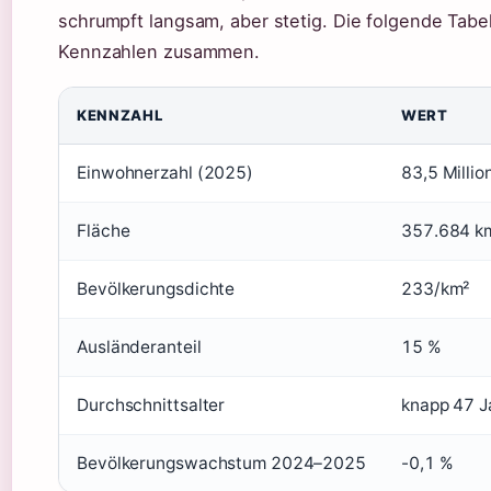
schrumpft langsam, aber stetig. Die folgende Tabel
Kennzahlen zusammen.
KENNZAHL
WERT
Einwohnerzahl (2025)
83,5 Millio
Fläche
357.684 k
Bevölkerungsdichte
233/km²
Ausländeranteil
15 %
Durchschnittsalter
knapp 47 J
Bevölkerungswachstum 2024–2025
-0,1 %