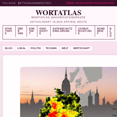
THU, AUG 6
MITTAGSAUSGABE
DEUTSCH
ÜBER UNS
KONTAKT
GESCHICHTE
WORTATLAS
WORTATLAS NACHRICHTENUPDATE
AKTUALISIERT 16:23
16 ARTIKEL HEUTE
STAR
ÜBE
KON
GESC
DATENSCHUTZ
COOKIE-
RUND
B
TSEIT
R
TAK
HICHT
ERKLÄRUNG
RICHTLINI
BRIE
L
E
UNS
T
E
E
F
O
G
BLOG
LOKAL
POLITIK
TECHNIK
WELT
WIRTSCHAFT